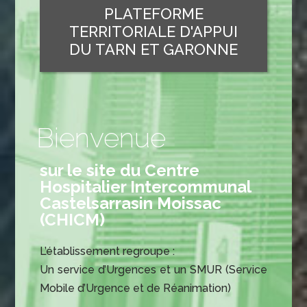
PLATEFORME
TERRITORIALE D'APPUI
DU TARN ET GARONNE
Bienvenue
sur le site du Centre
Hospitalier Intercommunal
Castelsarrasin Moissac
(CHICM)
L’établissement regroupe :
Un service d’Urgences et un SMUR (Service
Mobile d’Urgence et de Réanimation)