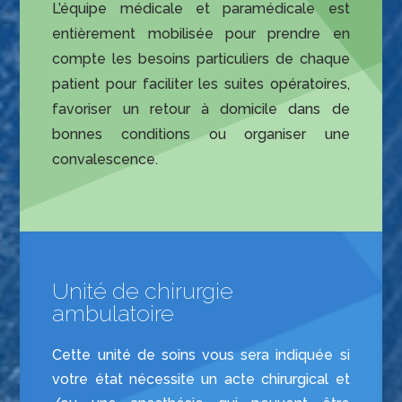
L’équipe médicale et paramédicale est
entièrement mobilisée pour prendre en
compte les besoins particuliers de chaque
patient pour faciliter les suites opératoires,
favoriser un retour à domicile dans de
bonnes conditions ou organiser une
convalescence.
Unité de chirurgie
ambulatoire
Cette unité de soins vous sera indiquée si
votre état nécessite un acte chirurgical et