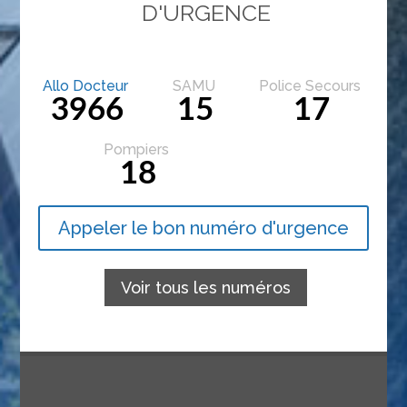
D'URGENCE
Allo Docteur
SAMU
Police Secours
3966
15
17
Pompiers
18
Appeler le bon numéro d'urgence
Voir tous les numéros