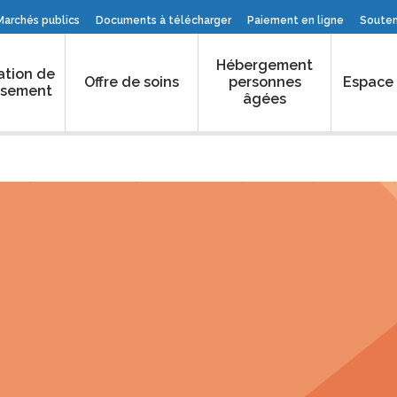
Marchés publics
Documents à télécharger
Paiement en ligne
Souteni
Hébergement
ation de
Offre de soins
personnes
Espace
issement
âgées