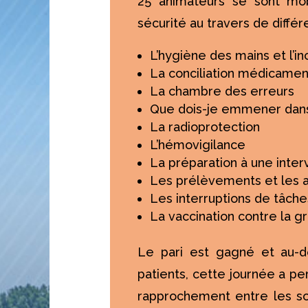
25 animateurs se sont mobi
sécurité au travers de diffé
L’hygiène des mains et l’i
La conciliation médicame
La chambre des erreurs
Que dois-je emmener dans
La radioprotection
L’hémovigilance
La préparation à une inter
Les prélèvements et les 
Les interruptions de tâche
La vaccination contre la g
Le pari est gagné et au-de
patients, cette journée a perm
rapprochement entre les so