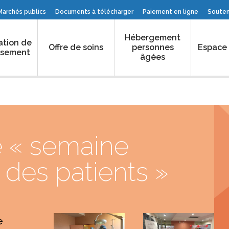
Marchés publics
Documents à télécharger
Paiement en ligne
Souteni
Hébergement
ation de
Offre de soins
personnes
Espace
issement
âgées
 « semaine
 des patients »
e