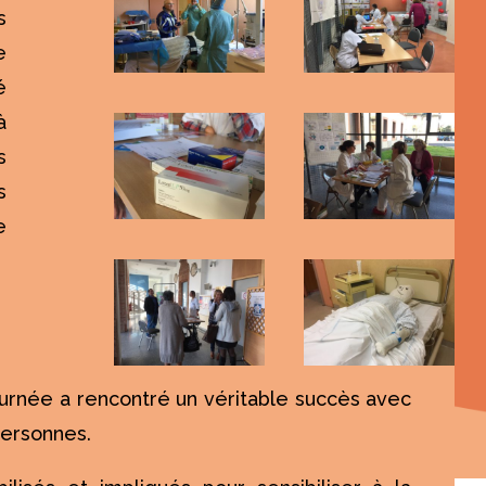
s
e
é
à
s
s
e
ournée a rencontré un véritable succès avec
personnes.