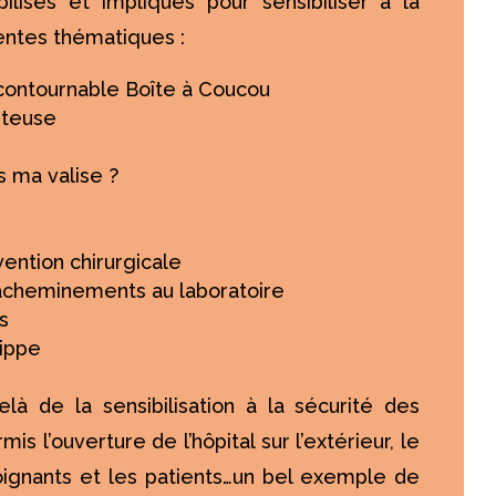
lisés et impliqués pour sensibiliser à la
rentes thématiques :
ncontournable Boîte à Coucou
nteuse
 ma valise ?
vention chirurgicale
acheminements au laboratoire
s
rippe
là de la sensibilisation à la sécurité des
is l’ouverture de l’hôpital sur l’extérieur, le
ignants et les patients…un bel exemple de