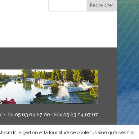
 • Tél 05 63 04 67 00 • Fax 05 63 04 67 67
h-cm.fr, la gestion et la fourniture de contenus ainsi qu'à des fins