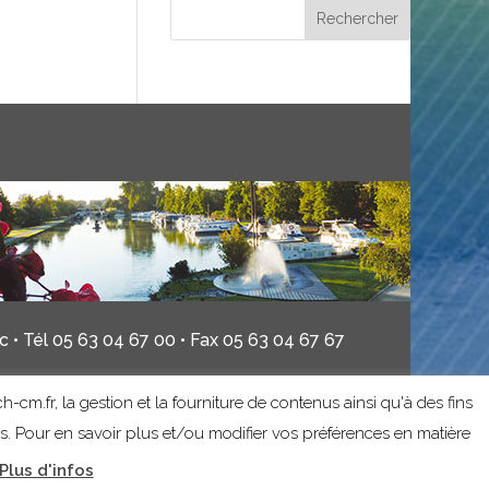
 • Tél 05 63 04 67 00 • Fax 05 63 04 67 67
h-cm.fr, la gestion et la fourniture de contenus ainsi qu'à des fins
es. Pour en savoir plus et/ou modifier vos préférences en matière
Plus d'infos