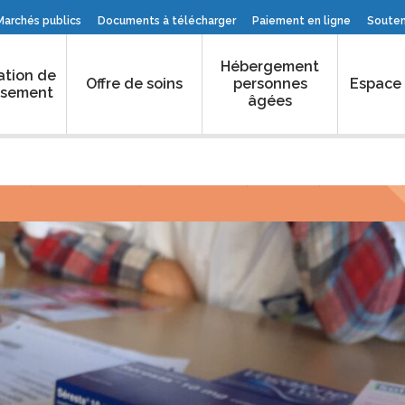
Marchés publics
Documents à télécharger
Paiement en ligne
Souteni
Hébergement
ation de
Offre de soins
personnes
Espace
issement
âgées