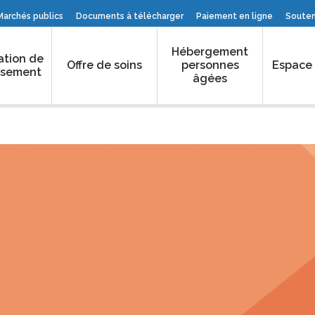
Marchés publics
Documents à télécharger
Paiement en ligne
Souteni
Hébergement
ation de
Offre de soins
personnes
Espace
issement
âgées