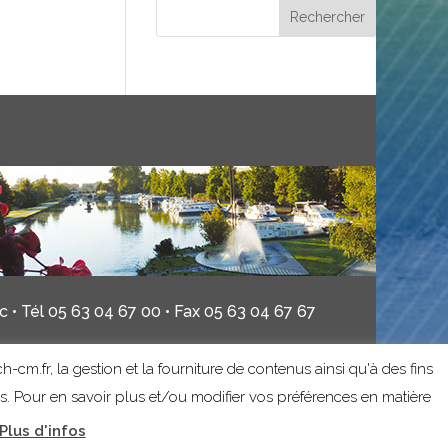
 • Tél 05 63 04 67 00 • Fax 05 63 04 67 67
h-cm.fr, la gestion et la fourniture de contenus ainsi qu'à des fins
es. Pour en savoir plus et/ou modifier vos préférences en matière
Plus d'infos