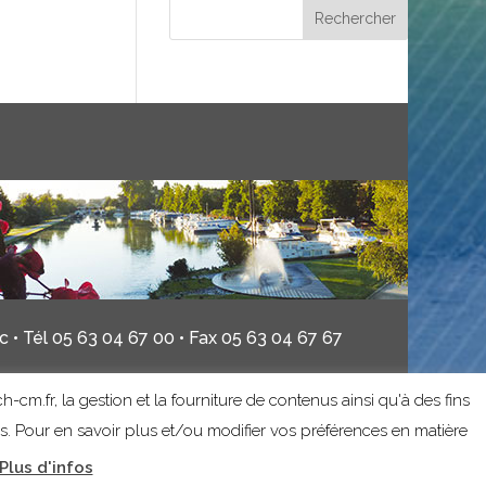
 • Tél 05 63 04 67 00 • Fax 05 63 04 67 67
h-cm.fr, la gestion et la fourniture de contenus ainsi qu'à des fins
es. Pour en savoir plus et/ou modifier vos préférences en matière
Plus d'infos