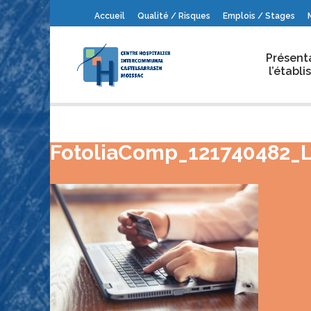
Accueil
Qualité / Risques
Emplois / Stages
Présent
l’établ
FotoliaComp_12174048