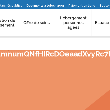
Marchés publics
Documents à télécharger
Paiement en ligne
Souteni
Hébergement
ation de
Offre de soins
personnes
Espace
issement
âgées
2_LmnumQNfHIRcDOeaadXvyRc